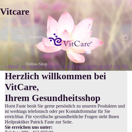
Vitcare
Startseite
Online-Shop
»Weil es Spaß macht sich rundum wohl zu füh
Herzlich willkommen bei
VitCare,
Kontakt
Ihrem Gesundheitsshop
Horst Faste berät Sie gerne persönlich zu unseren Produkten und
ist werktags telefonisch oder per Kontaktformular für Sie
erreichbar. Für spezifische gesundheitliche Fragen steht Ihnen
Mehr
Heilpraktiker Patrick Faste zur Seite.
Sie erreichen uns unter: